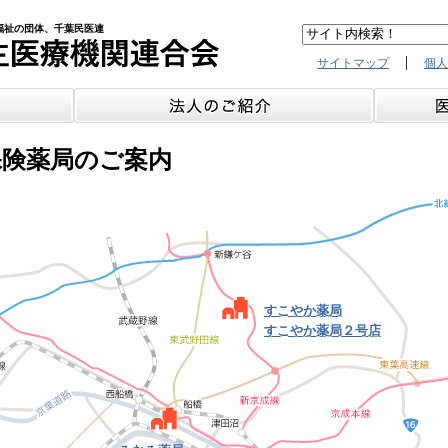
福祉の団体、千葉民医連
|
サイトマップ
個人
険薬局のご案内
すこやか薬局
すこやか薬局２号店